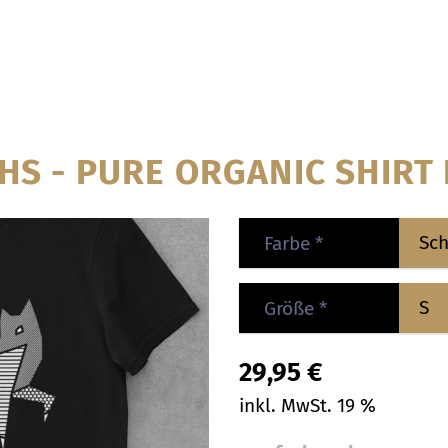
HS - PURE ORGANIC SHIRT
Farbe
*
Größe
*
29,95
€
inkl. MwSt. 19 %