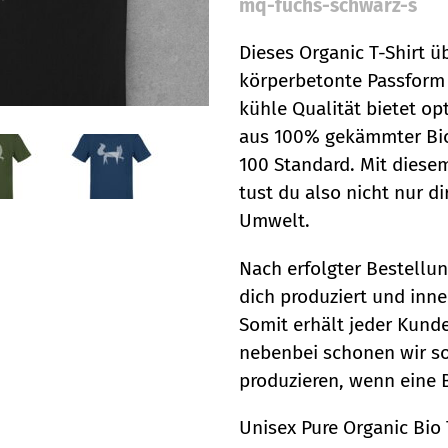
mq-fuchs-schwarz-s
Dieses Organic T-Shirt 
körperbetonte Passform
kühle Qualität bietet op
aus 100% gekämmter Bio-
100 Standard. Mit diese
tust du also nicht nur d
Umwelt.
Nach erfolgter Bestellun
dich produziert und inn
Somit erhält jeder Kund
nebenbei schonen wir so
produzieren, wenn eine B
Unisex Pure Organic Bio 