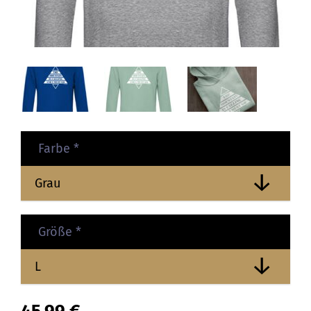
Farbe
*
Größe
*