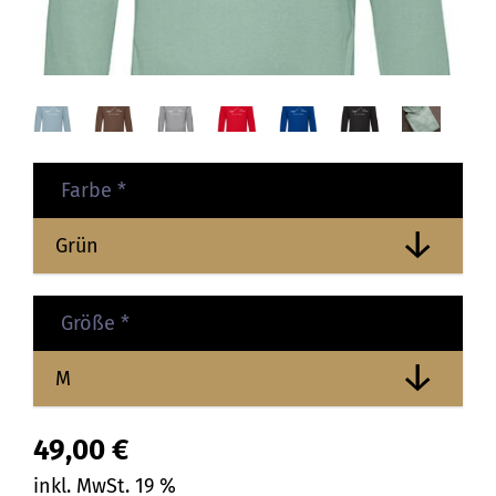
Farbe
*
Größe
*
49,00
€
inkl. MwSt. 19 %