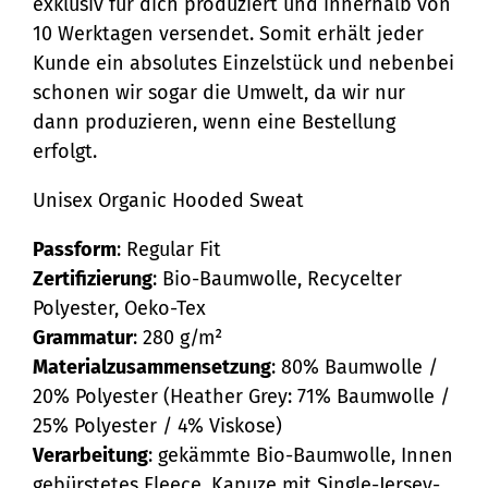
exklusiv für dich produziert und innerhalb von
10 Werktagen versendet. Somit erhält jeder
Kunde ein absolutes Einzelstück und nebenbei
schonen wir sogar die Umwelt, da wir nur
dann produzieren, wenn eine Bestellung
erfolgt.
Unisex Organic Hooded Sweat
Passform
: Regular Fit
Zertifizierung
: Bio-Baumwolle, Recycelter
Polyester, Oeko-Tex
Grammatur
: 280 g/m²
Materialzusammensetzung
: 80% Baumwolle /
20% Polyester (Heather Grey: 71% Baumwolle /
25% Polyester / 4% Viskose)
Verarbeitung
: gekämmte Bio-Baumwolle, Innen
gebürstetes Fleece, Kapuze mit Single-Jersey-