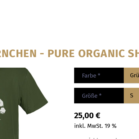
NCHEN - PURE ORGANIC S
Farbe
*
Größe
*
25,00
€
inkl. MwSt. 19 %