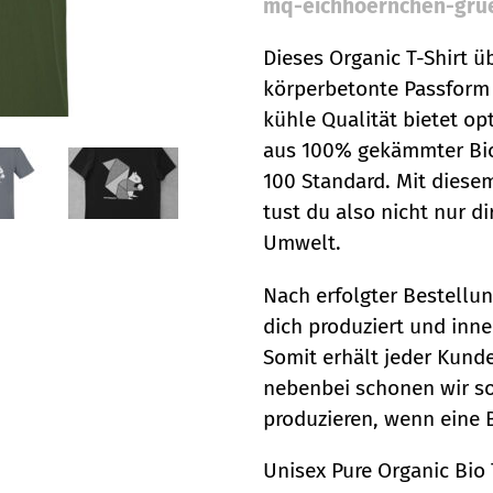
mq-eichhoernchen-gru
Dieses Organic T-Shirt 
körperbetonte Passform
kühle Qualität bietet op
aus 100% gekämmter Bio-
100 Standard. Mit diese
tust du also nicht nur d
Umwelt.
Nach erfolgter Bestellun
dich produziert und inn
Somit erhält jeder Kund
nebenbei schonen wir so
produzieren, wenn eine B
Unisex Pure Organic Bio 