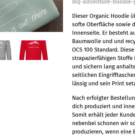
mq-adventure-hoodie-
Dieser Organic Hoodie ü
softe Oberfläche sowie 
Innenseite. Er besteht 
Baumwolle und und recyce
OCS 100 Standard. Diese
strapazierfähigen Stoffe
und sichern lang anhalt
seitlichen Eingrifftas
lässig und sein Print set
Nach erfolgter Bestellun
dich produziert und inn
Somit erhält jeder Kund
nebenbei schonen wir so
produzieren, wenn eine B