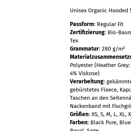
Unisex Organic Hooded 
Passform
: Regular Fit
Zertifizierung
: Bio-Baum
Tex
Grammatur
: 280 g/m²
Materialzusammensetz
Polyester (Heather Grey
4% Viskose)
Verarbeitung
: gekämmt
gebürstetes Fleece, Kapu
Taschen an den Seitennä
Nackenband mit Fischgr
Größen
: XS, S, M, L, XL, 
Farben
: Black Pure, Blu
Royal, Sage